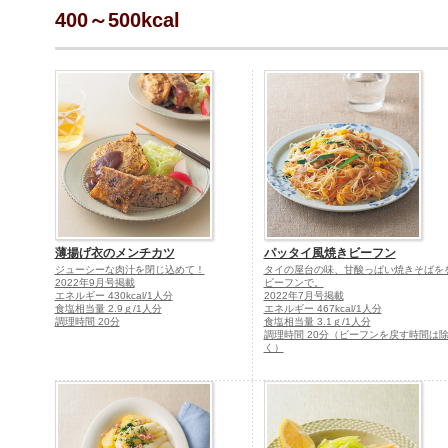
400～500kcal
薄揚げ衣のメンチカツ
パッタイ風焼きビーフン
ジューシーな肉汁を閉じ込めて！
タイの屋台の味、甘酸っぱい焼きそばを
2022年9月号掲載
ビーフンで。
エネルギー 430kcal/1人分
2022年7月号掲載
食塩相当量 2.9ｇ/1人分
エネルギー 467kcal/1人分
調理時間 20分
食塩相当量 3.1ｇ/1人分
調理時間 20分（ビーフンを戻す時間は
く）