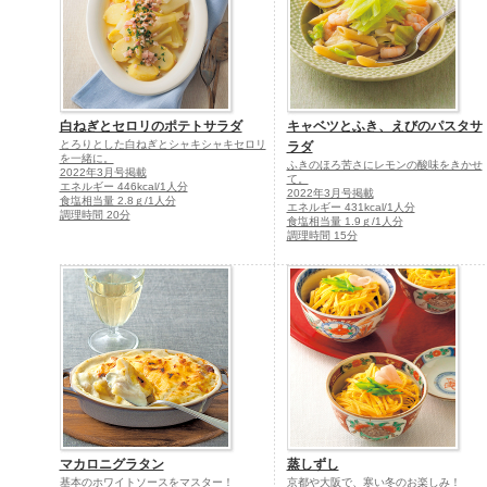
白ねぎとセロリのポテトサラダ
キャベツとふき、えびのパスタサ
とろりとした白ねぎとシャキシャキセロリ
ラダ
を一緒に。
ふきのほろ苦さにレモンの酸味をきかせ
2022年3月号掲載
て。
エネルギー 446kcal/1人分
2022年3月号掲載
食塩相当量 2.8ｇ/1人分
エネルギー 431kcal/1人分
調理時間 20分
食塩相当量 1.9ｇ/1人分
調理時間 15分
マカロニグラタン
蒸しずし
基本のホワイトソースをマスター！
京都や大阪で、寒い冬のお楽しみ！