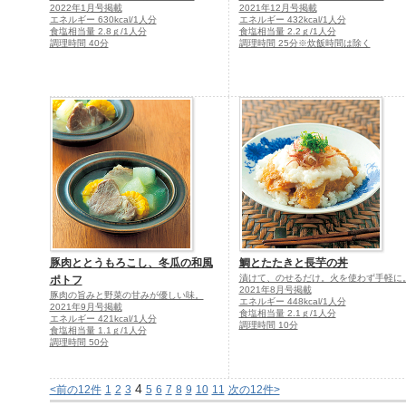
2022年1月号掲載
2021年12月号掲載
エネルギー 630kcal/1人分
エネルギー 432kcal/1人分
食塩相当量 2.8ｇ/1人分
食塩相当量 2.2ｇ/1人分
調理時間 40分
調理時間 25分※炊飯時間は除く
豚肉ととうもろこし、冬瓜の和風
鯛とたたきと長芋の丼
漬けて、のせるだけ。火を使わず手軽に
ポトフ
2021年8月号掲載
豚肉の旨みと野菜の甘みが優しい味。
エネルギー 448kcal/1人分
2021年9月号掲載
食塩相当量 2.1ｇ/1人分
エネルギー 421kcal/1人分
調理時間 10分
食塩相当量 1.1ｇ/1人分
調理時間 50分
4
<前の12件
1
2
3
5
6
7
8
9
10
11
次の12件>