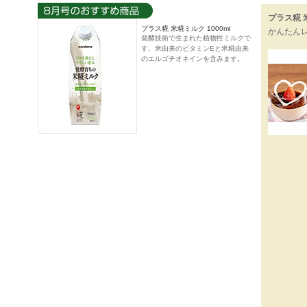
プラス糀 
プラス糀 米糀ミルク 1000ml
かんたん
発酵技術で生まれた植物性ミルクで
す。米由来のビタミンEと米糀由来
のエルゴチオネインを含みます。