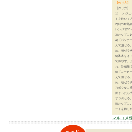
【作り方】
【作り方】
1）【ハス
トを砕いて
2)別の耐熱
レンジで30
3)カップに
4)【パン
えて混ぜる。
め、粉ゼラ
5)氷水を
で冷やす。ガ
れ、冷蔵庫
6)【コー
えて混ぜる。
め、粉ゼラ
7)ボウルに
固まったら
ずつのせる
8)カップ
ートを飾り
マルコメ株