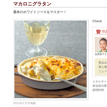
マカロニグラタン
基本のホワイトソースをマスター！
Check
志賀直子さ
煮込み
落ち着
ニュー
エネルギー
食塩相当量
調理時間
2022年1月号掲載