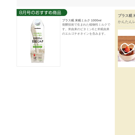
プラス糀 
プラス糀 米糀ミルク 1000ml
かんたん
発酵技術で生まれた植物性ミルクで
す。米由来のビタミンEと米糀由来
のエルゴチオネインを含みます。