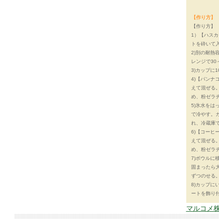
【作り方】
【作り方】
1）【ハス
トを砕いて
2)別の耐熱
レンジで30
3)カップに
4)【パン
えて混ぜる。
め、粉ゼラ
5)氷水を
で冷やす。ガ
れ、冷蔵庫
6)【コー
えて混ぜる。
め、粉ゼラ
7)ボウルに
固まったら
ずつのせる
8)カップ
ートを飾り
マルコメ株