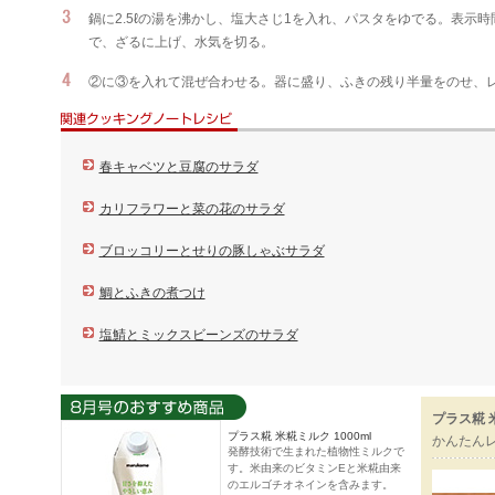
鍋に2.5ℓの湯を沸かし、塩大さじ1を入れ、パスタをゆでる。表示
で、ざるに上げ、水気を切る。
②に③を入れて混ぜ合わせる。器に盛り、ふきの残り半量をのせ、
春キャベツと豆腐のサラダ
カリフラワーと菜の花のサラダ
ブロッコリーとせりの豚しゃぶサラダ
鯛とふきの煮つけ
塩鯖とミックスビーンズのサラダ
プラス糀 
プラス糀 米糀ミルク 1000ml
かんたん
発酵技術で生まれた植物性ミルクで
す。米由来のビタミンEと米糀由来
のエルゴチオネインを含みます。