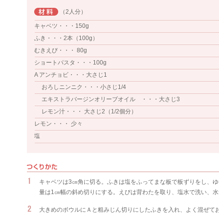
（2人分）
キャベツ・・・150g
ふき・・・2本（100g）
むきえび・・・ 80g
ショートパスタ・・・100g
A アンチョビ・・・大さじ1
おろしニンニク・・・小さじ1/4
エキストラバージンオリーブオイル ・・・大さじ3
レモン汁・・・ 大さじ2（1/2個分）
レモン・・・ 少々
塩
キャベツは3㎝角に切る。ふきは塩をふってまな板で板ずりをし、
量は1㎝幅の斜め切りにする。えびは背わたを取り、塩水で洗い、水
大きめのボウルにＡと粗みじん切りにしたふきを入れ、よく混ぜて