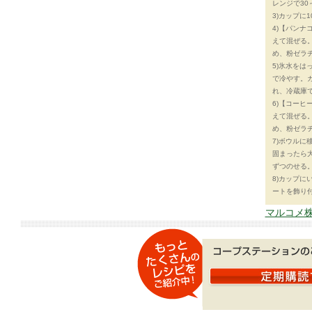
レンジで30
3)カップに
4)【パン
えて混ぜる。
め、粉ゼラ
5)氷水を
で冷やす。ガ
れ、冷蔵庫
6)【コー
えて混ぜる。
め、粉ゼラ
7)ボウルに
固まったら
ずつのせる
8)カップ
ートを飾り
マルコメ株