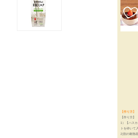
【作り方】
【作り方】
1）【ハス
トを砕いて
2)別の耐熱