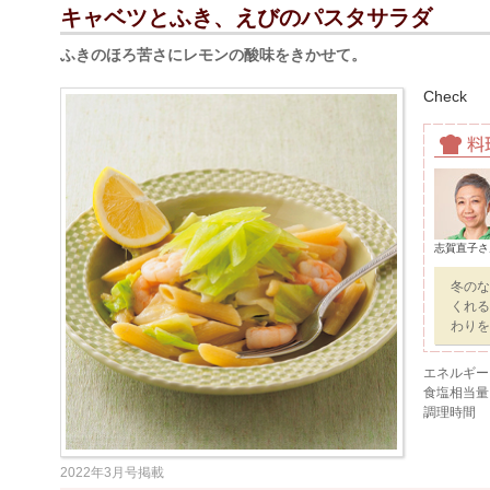
キャベツとふき、えびのパスタサラダ
ふきのほろ苦さにレモンの酸味をきかせて。
Check
志賀直子さ
冬のな
くれる
わりを
エネルギー
食塩相当量
調理時間
2022年3月号掲載