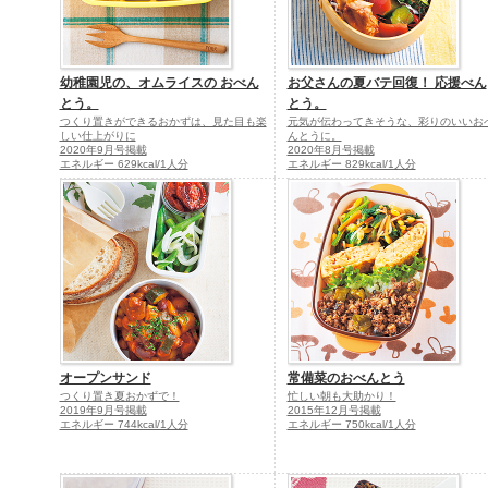
幼稚園児の、オムライスの おべん
お父さんの夏バテ回復！ 応援べん
とう。
とう。
つくり置きができるおかずは、見た目も楽
元気が伝わってきそうな、彩りのいいお
しい仕上がりに
んとうに。
2020年9月号掲載
2020年8月号掲載
エネルギー 629kcal/1人分
エネルギー 829kcal/1人分
オープンサンド
常備菜のおべんとう
つくり置き夏おかずで！
忙しい朝も大助かり！
2019年9月号掲載
2015年12月号掲載
エネルギー 744kcal/1人分
エネルギー 750kcal/1人分