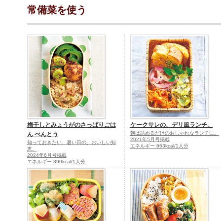
常備菜を使う
梅干しとみょうがのさっぱりごは
ケークサレの、デリ風ランチ。
朝は詰めるだけのおしゃれなランチに。
ん べんとう
2021年5月号掲載
知っておきたい、暑い日の、おいしい知
エネルギー 663kcal/1人分
恵。
2024年6月号掲載
エネルギー 890kcal/1人分