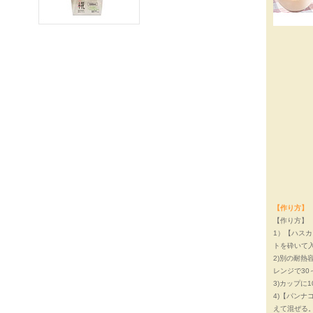
【作り方】
【作り方】
1）【ハス
トを砕いて
2)別の耐熱
レンジで30
3)カップに
4)【パン
えて混ぜる。