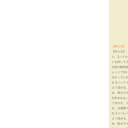
【作り方】
【作り方】
1）【ハス
トを砕いて
2)別の耐熱
レンジで30
3)カップに
4)【パン
えて混ぜる。
め、粉ゼラ
5)氷水を
で冷やす。ガ
れ、冷蔵庫
6)【コー
えて混ぜる。
め、粉ゼラ