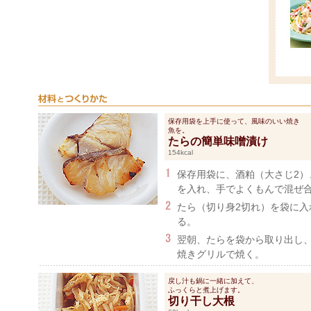
保存用袋を上手に使って、風味のいい焼き
魚を。
たらの簡単味噌漬け
154kcal
保存用袋に、酒粕（大さじ2）
を入れ、手でよくもんで混ぜ
たら（切り身2切れ）を袋に入
る。
翌朝、たらを袋から取り出し
焼きグリルで焼く。
戻し汁も鍋に一緒に加えて、
ふっくらと煮上げます。
切り干し大根