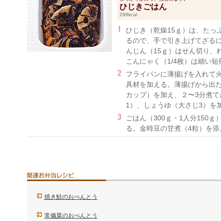
ひじきごはん
299kcal
ひじき（乾燥15ｇ）は、たっ
るので、手で引き上げてざるに
んじん（15ｇ）はせん切り、
こんにゃく（1/4枚）は細い短
フライパンに薄揚げを入れて
具材を加える。薄揚げから出た
カップ）を加え、２〜3分煮て
1）、しょうゆ（大さじ3）を
ごはん（300ｇ・1人分150
る。金時豆の甘煮（4粒）を添
焼き鮭のおべんとう
常備菜のおべんとう