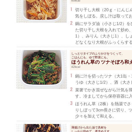
60kcal
切り干し大根（20ｇ・にんじ
気をしぼる。戻し汁は取って
鍋にサラダ油（小さじ1/2）
た切り干し大根を入れて炒め、
1）、みりん（大さじ1）、し
どなくなり大根がふっくらす
しっとりタイプのふりかけをつくって、
ごはんにも、ゆで野菜にも。
ほうれん草の ツナそぼろ和
42kcal
鍋に汁を切ったツナ（大1缶・1
うゆ（大さじ1/2）、酒（大
菜箸でかき混ぜながら汁気を
す。冷ましてから保存容器に
ほうれん草（2株）を熱湯でさ
りしぼって3cm長さに切り、
少々を加えて和える。
薄揚げから出た油で具材を
しっかり炒めて、煮含めます。