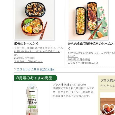
節分のおべんとう
たらの金山寺味噌焼きのおべんと
今年一年、健康に過ごせますように。そん
う
な願いをおべんとうにも込めてみません
おかず味噌をひと塗りして、コクのある
か。
わいに。
2025年2月号掲載
2024年12月号掲載
エネルギー 00kcal/1人分
エネルギー 856kcal/1人分
1
2
3
4
5
6
7
8
9
次の12件>
プラス糀 
プラス糀 米糀ミルク 1000ml
かんたん
発酵技術で生まれた植物性ミルクで
す。米由来のビタミンEと米糀由来
のエルゴチオネインを含みます。