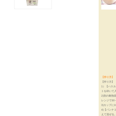
【作り方】
【作り方】
1）【ハス
トを砕いて
2)別の耐熱
レンジで30
3)カップに
4)【パン
えて混ぜる。