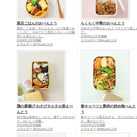
黒豆ごはんのおべんとう
らくらく中華のおべんとう
黒豆、ごまめ、きんとんも…ひと味違うお
大好きな中華をおべんとうサイズで楽し
いしさに。※ゆでた三度豆とオレンジの輪
で。
切りを添えました。
2025年12月号掲載
2026年1月号掲載
エネルギー 794kcal/1人分
エネルギー 847kcal/1人分
鶏の唐揚げ わさびタルタル添えべ
春キャベツと豚肉の炒め物べんと
んとう
う
肉や魚は加熱をしっかり。梅干しやわさび
春キャベツも新玉ねぎも、今だけのおい
で、おいしく抗菌。
さ、逃さないで！
2025年6月号掲載
2025年5月号掲載
エネルギー 961kcal/1人分
エネルギー 669kcal/1人分