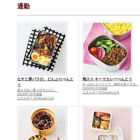
通勤
なすと豚バラの、どんぶりべんと
梅入り キーマカレーべんとう
さっぱりスパイスで、梅雨を乗りきる。
う
2026年6月号掲載
夏を元気に乗り切るために。
エネルギー 671kcal/1人分
2026年7月号掲載
エネルギー 915kcal/1人分