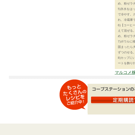
め、粉ゼラ
5)氷水を
で冷やす。ガ
れ、冷蔵庫
6)【コー
えて混ぜる。
め、粉ゼラ
7)ボウルに
固まったら
ずつのせる
8)カップ
ートを飾り
マルコメ株