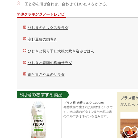
①と②を混ぜ合わせ、合わせておいたＡをかける。
ひじきのミックスサラダ
高野豆腐の肉巻き
ひじきと切り干し大根の炊き込みごはん
ひじきと春雨の梅肉サラダ
鯛と青さや豆のサラダ
プラス糀 
プラス糀 米糀ミルク 1000ml
かんたん
発酵技術で生まれた植物性ミルクで
す。米由来のビタミンEと米糀由来
のエルゴチオネインを含みます。