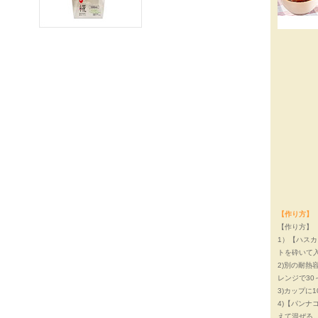
【作り方】
【作り方】
1）【ハス
トを砕いて
2)別の耐熱
レンジで30
3)カップに
4)【パン
えて混ぜる。