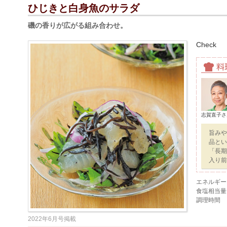
ひじきと白身魚のサラダ
磯の香りが広がる組み合わせ。
Check
志賀直子さ
旨みや
品とい
「長期
入り前
エネルギー
食塩相当量
調理時間
2022年6月号掲載