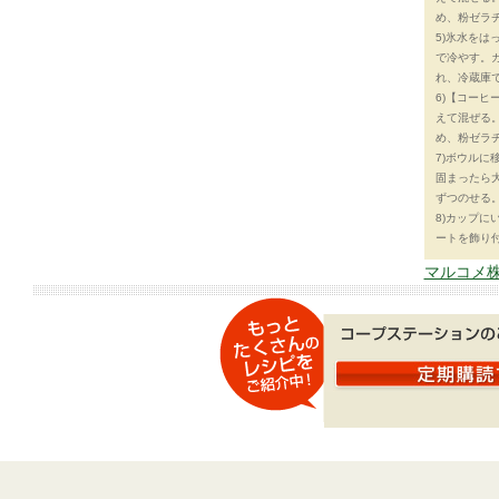
め、粉ゼラ
5)氷水を
で冷やす。ガ
れ、冷蔵庫
6)【コー
えて混ぜる。
め、粉ゼラ
7)ボウルに
固まったら
ずつのせる
8)カップ
ートを飾り
マルコメ株