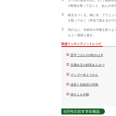
ボウルの底を氷水につけて粗熱を
※粗熱を取っておくと、あんが水
錦玉をつくる。鍋に水、グラニュ
を取っておく（常温で固まるので
③の上に、甘納豆の半量を彩りよ
もう一度繰り返す。
里芋ごはんの3色おはぎ
豆腐白玉の緑茶あんみつ
マンゴー水ようかん
抹茶と甘納豆の浮島
焼きよもぎ餅