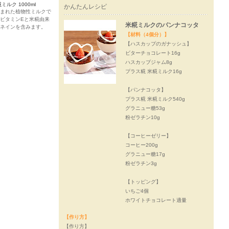
ミルク 1000ml
かんたんレシピ
まれた植物性ミルクで
ビタミンEと米糀由来
米糀ミルクのパンナコッタ
ネインを含みます。
【材料（4個分）】
【ハスカップのガナッシュ】
ビターチョコレート16g
ハスカップジャム8g
プラス糀 米糀ミルク16g
【パンナコッタ】
プラス糀 米糀ミルク540g
グラニュー糖53g
粉ゼラチン10g
【コーヒーゼリー】
コーヒー200g
グラニュー糖17g
粉ゼラチン3g
【トッピング】
いちご4個
ホワイトチョコレート適量
【作り方】
【作り方】