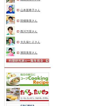
山本亜希子さん
田畑珠美さん
西川万里さん
大久保たえさん
濱田美里さん