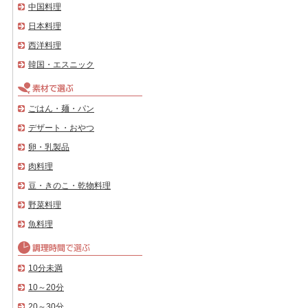
中国料理
日本料理
西洋料理
韓国・エスニック
ごはん・麺・パン
デザート・おやつ
卵・乳製品
肉料理
豆・きのこ・乾物料理
野菜料理
魚料理
10分未満
10～20分
20～30分