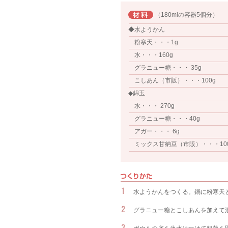
（180mlの容器5個分）
◆水ようかん
粉寒天・・・1g
水・・・160g
グラニュー糖・・・ 35g
こしあん（市販）・・・100g
◆錦玉
水・・・ 270g
グラニュー糖・・・40g
アガー・・・ 6g
ミックス甘納豆（市販）・・・10
水ようかんをつくる。鍋に粉寒天
グラニュー糖とこしあんを加えて