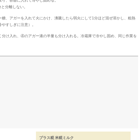
取り、容器に入れて冷やし固める。
分と分離しない。
ー糖、アガーを入れて火にかけ、沸騰したら弱火にして1分ほど混ぜ溶かし、粗熱
冷やすしぎに注意）。
く分け入れ、④のアガー液の半量も分け入れる。冷蔵庫で冷やし固め、同じ作業を
プラス糀 米糀ミルク