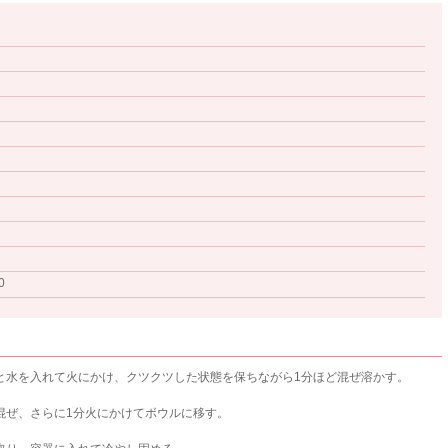
0
と水を入れて火にかけ、クツクツした状態を保ちながら1分ほど混ぜ溶かす。
混ぜ、さらに1分火にかけてボウルに移す。