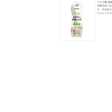
プラス糀 米糀
発酵技術で生
す。米由来の
のエルゴチオ