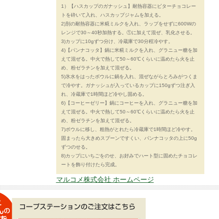
1）【ハスカップのガナッシュ】耐熱容器にビターチョコレー
トを砕いて入れ、ハスカップジャムを加える。
2)別の耐熱容器に米糀ミルクを入れ、ラップをせずに600Wの
レンジで30～40秒加熱する。①に加えて混ぜ、乳化させる。
3)カップに10gずつ分け、冷蔵庫で30分程冷やす。
4)【パンナコッタ】鍋に米糀ミルクを入れ、グラニュー糖を加
えて混ぜる。中火で熱して50～60℃くらいに温めたら火を止
め、粉ゼラチンを加えて混ぜる。
5)氷水をはったボウルに鍋を入れ、混ぜながらとろみがつくま
で冷やす。ガナッシュが入っているカップに150gずつ注ぎ入
れ、冷蔵庫で1時間ほど冷やし固める。
6)【コーヒーゼリー】鍋にコーヒーを入れ、グラニュー糖を加
えて混ぜる。中火で熱して50～60℃くらいに温めたら火を止
め、粉ゼラチンを加えて混ぜる。
7)ボウルに移し、粗熱がとれたら冷蔵庫で1時間ほど冷やす。
固まったら大きめスプーンですくい、パンナコッタの上に50g
ずつのせる。
8)カップにいちごをのせ、お好みでハート型に固めたチョコレ
ートを飾り付けたら完成。
マルコメ株式会社 ホームページ