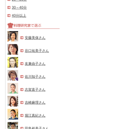
30～40分
40分以上
安藤美保さん
谷口祐美子さん
友兼由子さん
佐川知子さん
志賀直子さん
吉崎麻理さん
堀江真紀さん
田島裕美子さん