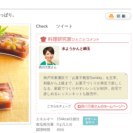
っぱり。
Check
ツイート
水ようかんと錦玉
西川万里さん
神戸市東灘区で「お菓子教室Sunday」を主宰。
初級から上級まで、お菓子づくりが身近で楽しく
なる、家庭でつくりやすいレシピが好評。自宅で
楽しめるレッスンキットも販売中。
エネルギー
154kcal/1個分
食塩相当量
0ｇ/1人分
調理時間
40分