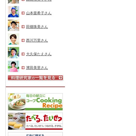
山本亜希子さん
田畑珠美さん
西川万里さん
大久保たえさん
濱田美里さん