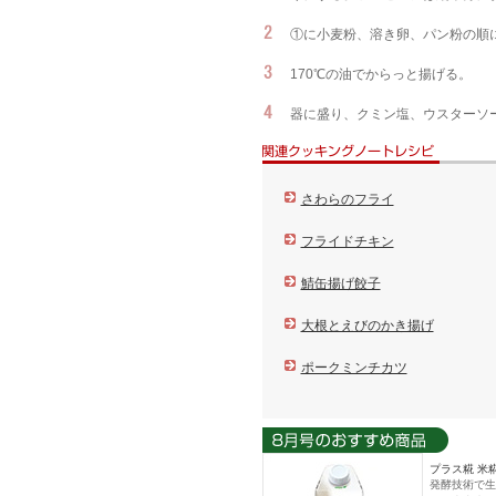
①に小麦粉、溶き卵、パン粉の順
170℃の油でからっと揚げる。
器に盛り、クミン塩、ウスターソ
さわらのフライ
フライドチキン
鯖缶揚げ餃子
大根とえびのかき揚げ
ポークミンチカツ
プラス糀 米糀
発酵技術で生