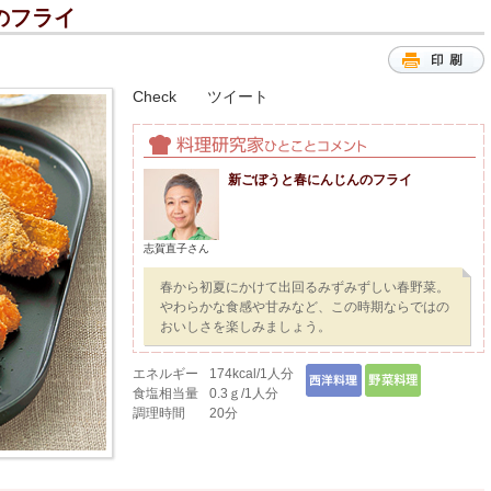
のフライ
Check
ツイート
新ごぼうと春にんじんのフライ
志賀直子さん
春から初夏にかけて出回るみずみずしい春野菜。
やわらかな食感や甘みなど、この時期ならではの
おいしさを楽しみましょう。
エネルギー
174kcal/1人分
食塩相当量
0.3ｇ/1人分
調理時間
20分