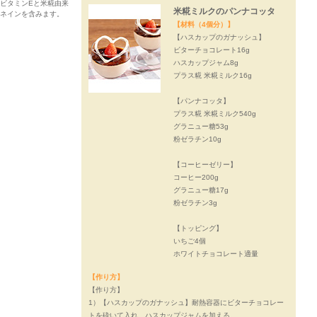
ビタミンEと米糀由来
米糀ミルクのパンナコッタ
ネインを含みます。
【材料（4個分）】
【ハスカップのガナッシュ】
ビターチョコレート16g
ハスカップジャム8g
プラス糀 米糀ミルク16g
【パンナコッタ】
プラス糀 米糀ミルク540g
グラニュー糖53g
粉ゼラチン10g
【コーヒーゼリー】
コーヒー200g
グラニュー糖17g
粉ゼラチン3g
【トッピング】
いちご4個
ホワイトチョコレート適量
【作り方】
【作り方】
1）【ハスカップのガナッシュ】耐熱容器にビターチョコレー
トを砕いて入れ、ハスカップジャムを加える。