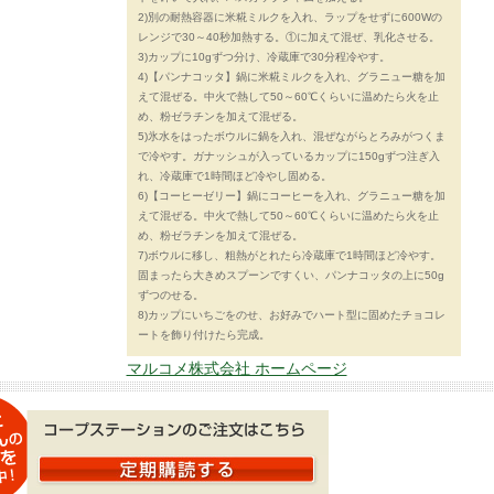
2)別の耐熱容器に米糀ミルクを入れ、ラップをせずに600Wの
レンジで30～40秒加熱する。①に加えて混ぜ、乳化させる。
3)カップに10gずつ分け、冷蔵庫で30分程冷やす。
4)【パンナコッタ】鍋に米糀ミルクを入れ、グラニュー糖を加
えて混ぜる。中火で熱して50～60℃くらいに温めたら火を止
め、粉ゼラチンを加えて混ぜる。
5)氷水をはったボウルに鍋を入れ、混ぜながらとろみがつくま
で冷やす。ガナッシュが入っているカップに150gずつ注ぎ入
れ、冷蔵庫で1時間ほど冷やし固める。
6)【コーヒーゼリー】鍋にコーヒーを入れ、グラニュー糖を加
えて混ぜる。中火で熱して50～60℃くらいに温めたら火を止
め、粉ゼラチンを加えて混ぜる。
7)ボウルに移し、粗熱がとれたら冷蔵庫で1時間ほど冷やす。
固まったら大きめスプーンですくい、パンナコッタの上に50g
ずつのせる。
8)カップにいちごをのせ、お好みでハート型に固めたチョコレ
ートを飾り付けたら完成。
マルコメ株式会社 ホームページ