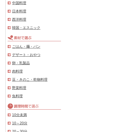
中国料理
日本料理
西洋料理
韓国・エスニック
ごはん・麺・パン
デザート・おやつ
卵・乳製品
肉料理
豆・きのこ・乾物料理
野菜料理
魚料理
10分未満
10～20分
20～30分