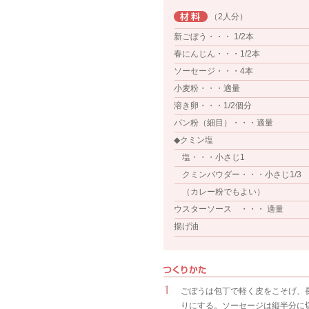
（2人分）
新ごぼう・・・ 1/2本
春にんじん・・・1/2本
ソーセージ・・・4本
小麦粉・・・適量
溶き卵・・・1/2個分
パン粉（細目）・・・適量
◆クミン塩
塩・・・小さじ1
クミンパウダー・・・小さじ1/3
（カレー粉でもよい）
ウスターソース ・・・ 適量
揚げ油
ごぼうは包丁で軽く皮をこそげ、長
りにする。ソーセージは縦半分に