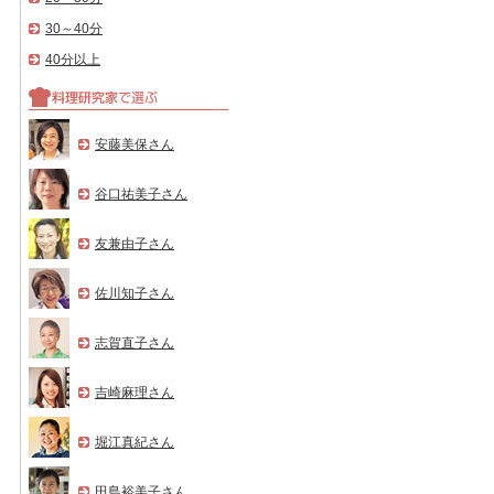
30～40分
40分以上
安藤美保さん
谷口祐美子さん
友兼由子さん
佐川知子さん
志賀直子さん
吉崎麻理さん
堀江真紀さん
田島裕美子さん