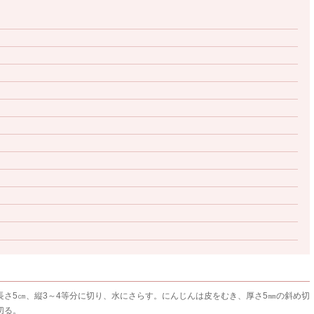
さ5㎝、縦3～4等分に切り、水にさらす。にんじんは皮をむき、厚さ5㎜の斜め切
切る。