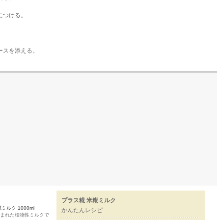
につける。
ースを添える。
プラス糀 米糀ミルク
ミルク 1000ml
かんたんレシピ
まれた植物性ミルクで