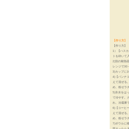
【作り方】
【作り方】
1）【ハス
トを砕いて
2)別の耐熱
レンジで30
3)カップに
4)【パン
えて混ぜる。
め、粉ゼラ
5)氷水を
で冷やす。ガ
れ、冷蔵庫
6)【コー
えて混ぜる。
め、粉ゼラ
7)ボウルに
固まったら