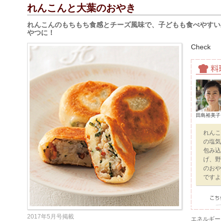
れんこんと大葉のおやき
れんこんのもちもち食感とチーズ風味で、子どもも食べやすい
やつに！
Check
田島裕美子
れんこ
の塩気
包み込
げ、野
のおや
ですよ
2017年5月号掲載
エネルギー