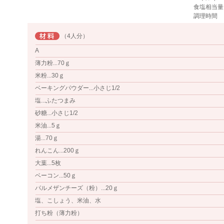
食塩相当量
調理時間
（4人分）
A
薄力粉...70ｇ
米粉...30ｇ
ベーキングパウダー...小さじ1/2
塩...ふたつまみ
砂糖...小さじ1/2
米油...5ｇ
湯...70ｇ
れんこん...200ｇ
大葉...5枚
ベーコン...50ｇ
パルメザンチーズ（粉）...20ｇ
塩、こしょう、米油、水
打ち粉（薄力粉）