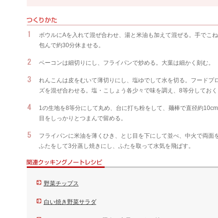
ボウルにAを入れて混ぜ合わせ、湯と米油も加えて混ぜる。手でこ
包んで約30分休ませる。
ベーコンは細切りにし、フライパンで炒める。大葉は細かく刻む。
れんこんは皮をむいて薄切りにし、塩ゆでして水を切る。フードプ
ズを混ぜ合わせる。塩・こしょう各少々で味を調え、8等分しておく
1の生地を8等分にして丸め、台に打ち粉をして、麺棒で直径約10c
目をしっかりとつまんで留める。
フライパンに米油を薄くひき、とじ目を下にして並べ、中火で両面を
ふたをして3分蒸し焼きにし、ふたを取って水気を飛ばす。
野菜チップス
白い焼き野菜サラダ