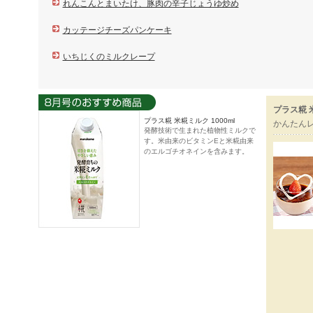
れんこんとまいたけ、豚肉の辛子じょうゆ炒め
カッテージチーズパンケーキ
いちじくのミルクレープ
プラス糀 
プラス糀 米糀ミルク 1000ml
かんたん
発酵技術で生まれた植物性ミルクで
す。米由来のビタミンEと米糀由来
のエルゴチオネインを含みます。