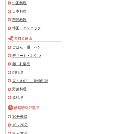
中国料理
日本料理
西洋料理
韓国・エスニック
ごはん・麺・パン
デザート・おやつ
卵・乳製品
肉料理
豆・きのこ・乾物料理
野菜料理
魚料理
10分未満
10～20分
20～30分