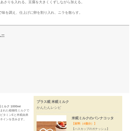
、あさりを入れる。豆腐を大きくくずしながら加える。
で味を調え、仕上げに卵を割り入れ、ニラを散らす。
ュー
プラス糀 米糀ミルク
ミルク 1000ml
かんたんレシピ
まれた植物性ミルクで
ビタミンEと米糀由来
米糀ミルクのパンナコッタ
ネインを含みます。
【材料（4個分）】
【ハスカップのガナッシュ】