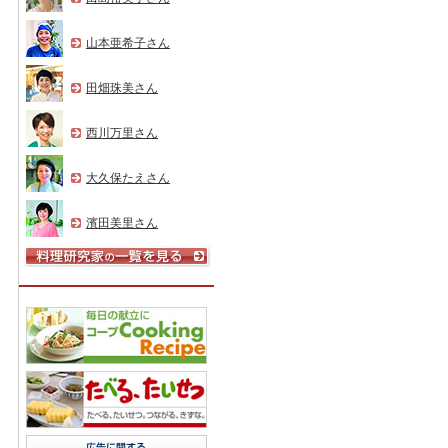
山本亜希子さん
田畑珠美さん
西川万里さん
大久保たえさん
濱田美里さん