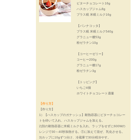
ビターチョコレート16g
ハスカップジャム8g
プラス糀 米糀ミルク16g
【パンナコッタ】
プラス糀 米糀ミルク540g
グラニュー糖53g
粉ゼラチン10g
【コーヒーゼリー】
コーヒー200g
グラニュー糖17g
粉ゼラチン3g
【トッピング】
いちご4個
ホワイトチョコレート適量
【作り方】
【作り方】
1）【ハスカップのガナッシュ】耐熱容器にビターチョコレー
トを砕いて入れ、ハスカップジャムを加える。
2)別の耐熱容器に米糀ミルクを入れ、ラップをせずに600Wの
レンジで30～40秒加熱する。①に加えて混ぜ、乳化させる。
3)カップに10gずつ分け、冷蔵庫で30分程冷やす。