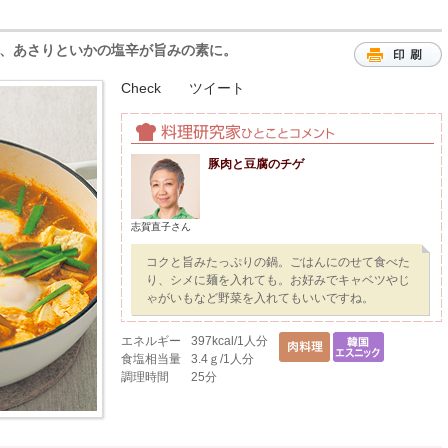
、あさりといかの塩辛が旨みの素に。
Check
ツイート
豚肉と豆腐のチゲ
志賀直子さん
コクと旨みたっぷりの鍋。ごはんにのせて食べた
り、シメに麺を入れても。お好みでキャベツやじ
ゃがいもなど野菜を入れてもいいですね。
エネルギー
397kcal/1人分
食塩相当量
3.4ｇ/1人分
調理時間
25分