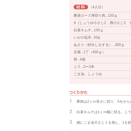
（4人分）
豚肩ロース薄切り肉...150ｇ
A［しょうゆ小さじ2、酒小さじ2、
白菜キムチ...150ｇ
いかの塩辛...50g
あさり（砂出しをする）...300ｇ
豆腐...1丁（400ｇ）
卵...4個
ニラ...2〜3本
ごま油、しょうゆ
豚肉は2ｃｍ長さに切り、Aをから
白菜キムチは1ｃｍ幅に切る。ニラ
鍋にごま油大さじ１を熱し、1を