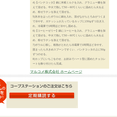
4)【パンナコッタ】鍋に米糀ミルクを入れ、グラニュー糖を加
えて混ぜる。中火で熱して50～60℃くらいに温めたら火を止
め、粉ゼラチンを加えて混ぜる。
5)氷水をはったボウルに鍋を入れ、混ぜながらとろみがつくま
で冷やす。ガナッシュが入っているカップに150gずつ注ぎ入
れ、冷蔵庫で1時間ほど冷やし固める。
6)【コーヒーゼリー】鍋にコーヒーを入れ、グラニュー糖を加
えて混ぜる。中火で熱して50～60℃くらいに温めたら火を止
め、粉ゼラチンを加えて混ぜる。
7)ボウルに移し、粗熱がとれたら冷蔵庫で1時間ほど冷やす。
固まったら大きめスプーンですくい、パンナコッタの上に50g
ずつのせる。
8)カップにいちごをのせ、お好みでハート型に固めたチョコレ
ートを飾り付けたら完成。
マルコメ株式会社 ホームページ