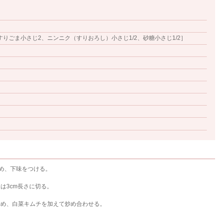
すりごま小さじ2、ニンニク（すりおろし）小さじ1/2、砂糖小さじ1/2］
め、下味をつける。
は3cm長さに切る。
炒め、白菜キムチを加えて炒め合わせる。