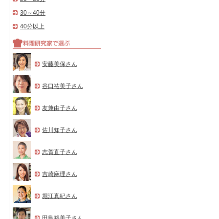
30～40分
40分以上
安藤美保さん
谷口祐美子さん
友兼由子さん
佐川知子さん
志賀直子さん
吉崎麻理さん
堀江真紀さん
田島裕美子さん