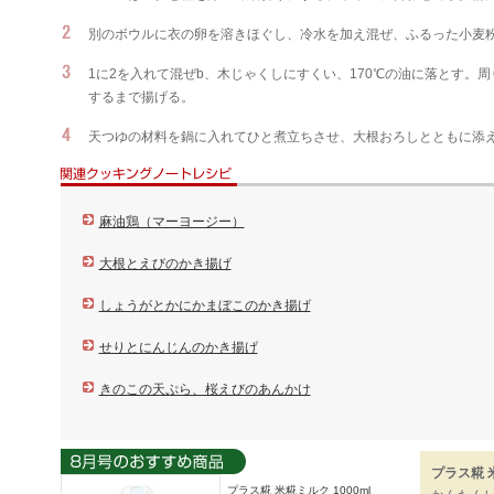
別のボウルに衣の卵を溶きほぐし、冷水を加え混ぜ、ふるった小麦
1に2を入れて混ぜb、木じゃくしにすくい、170℃の油に落とす。
するまで揚げる。
天つゆの材料を鍋に入れてひと煮立ちさせ、大根おろしとともに添
麻油鶏（マーヨージー）
大根とえびのかき揚げ
しょうがとかにかまぼこのかき揚げ
せりとにんじんのかき揚げ
きのこの天ぷら、桜えびのあんかけ
プラス糀 
プラス糀 米糀ミルク 1000ml