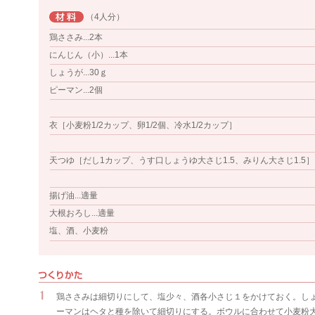
（4人分）
鶏ささみ...2本
にんじん（小）...1本
しょうが...30ｇ
ピーマン...2個
衣［小麦粉1/2カップ、卵1/2個、冷水1/2カップ］
天つゆ［だし1カップ、うす口しょうゆ大さじ1.5、みりん大さじ1.5］
揚げ油...適量
大根おろし...適量
塩、酒、小麦粉
鶏ささみは細切りにして、塩少々、酒各小さじ１をかけておく。し
ーマンはヘタと種を除いて細切りにする。ボウルに合わせて小麦粉大