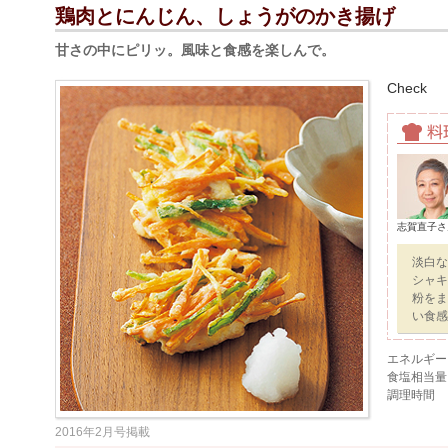
鶏肉とにんじん、しょうがのかき揚げ
甘さの中にピリッ。風味と食感を楽しんで。
Check
志賀直子さ
淡白な
シャキ
粉をま
い食感
エネルギー
食塩相当量
調理時間
2016年2月号掲載