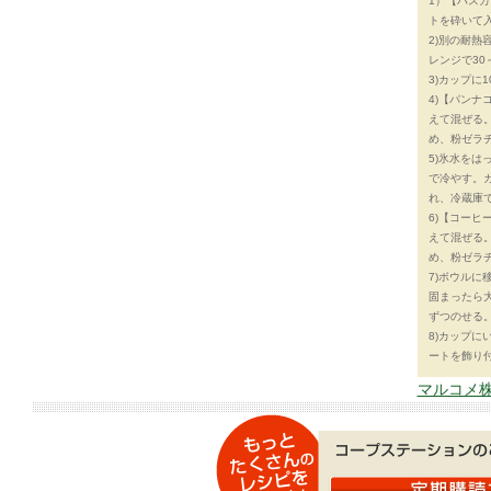
1）【ハス
トを砕いて
2)別の耐熱
レンジで30
3)カップに
4)【パン
えて混ぜる。
め、粉ゼラ
5)氷水を
で冷やす。ガ
れ、冷蔵庫
6)【コー
えて混ぜる。
め、粉ゼラ
7)ボウルに
固まったら
ずつのせる
8)カップ
ートを飾り
マルコメ株