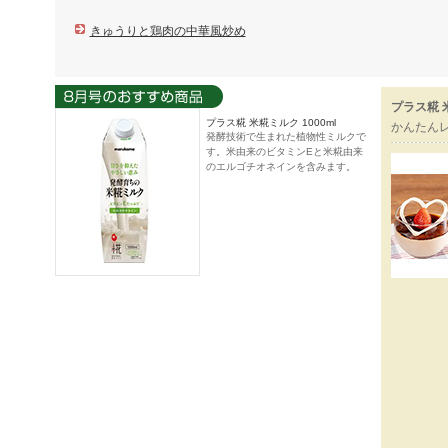
きゅうりと鶏肉の中華風炒め
プラス糀 
プラス糀 米糀ミルク 1000ml
かんたん
発酵技術で生まれた植物性ミルクで
す。米由来のビタミンEと米糀由来
のエルゴチオネインを含みます。