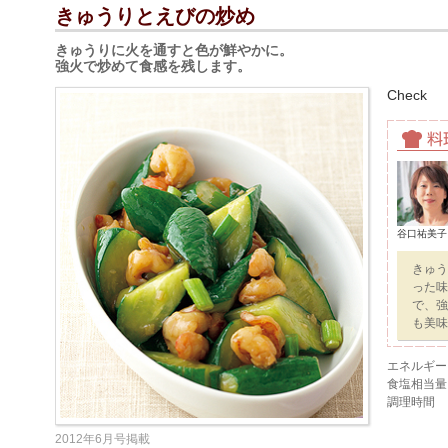
きゅうりとえびの炒め
きゅうりに火を通すと色が鮮やかに。
強火で炒めて食感を残します。
Check
谷口祐美子
きゅう
った味
で、強
も美味
エネルギー
食塩相当量
調理時間
2012年6月号掲載