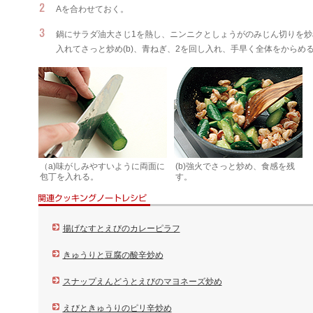
Aを合わせておく。
鍋にサラダ油大さじ1を熱し、ニンニクとしょうがのみじん切りを
入れてさっと炒め(b)、青ねぎ、2を回し入れ、手早く全体をからめ
（a)味がしみやすいように両面に
(b)強火でさっと炒め、食感を残
包丁を入れる。
す。
揚げなすとえびのカレーピラフ
きゅうりと豆腐の酸辛炒め
スナップえんどうとえびのマヨネーズ炒め
えびときゅうりのピリ辛炒め