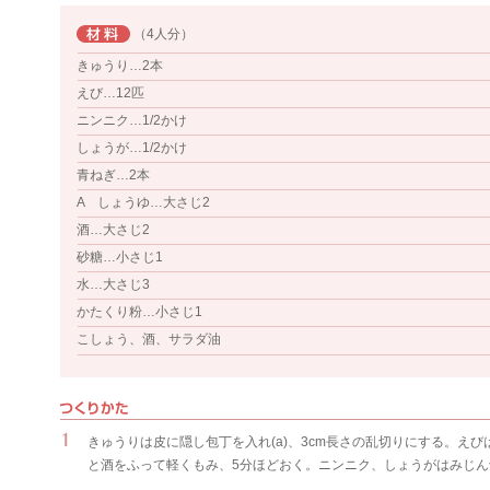
（4人分）
きゅうり…2本
えび…12匹
ニンニク…1/2かけ
しょうが…1/2かけ
青ねぎ…2本
A しょうゆ…大さじ2
酒…大さじ2
砂糖…小さじ1
水…大さじ3
かたくり粉…小さじ1
こしょう、酒、サラダ油
きゅうりは皮に隠し包丁を入れ(a)、3cm長さの乱切りにする。え
と酒をふって軽くもみ、5分ほどおく。ニンニク、しょうがはみじん