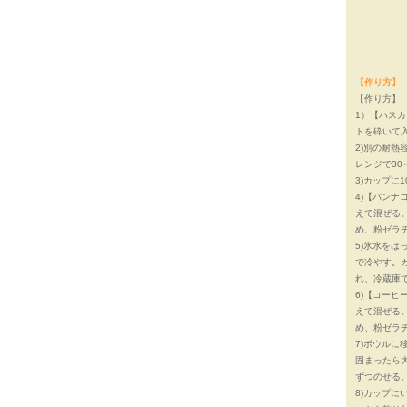
【作り方】
【作り方】
1）【ハス
トを砕いて
2)別の耐熱
レンジで30
3)カップに
4)【パン
えて混ぜる。
め、粉ゼラ
5)氷水を
で冷やす。ガ
れ、冷蔵庫
6)【コー
えて混ぜる。
め、粉ゼラ
7)ボウルに
固まったら
ずつのせる
8)カップ