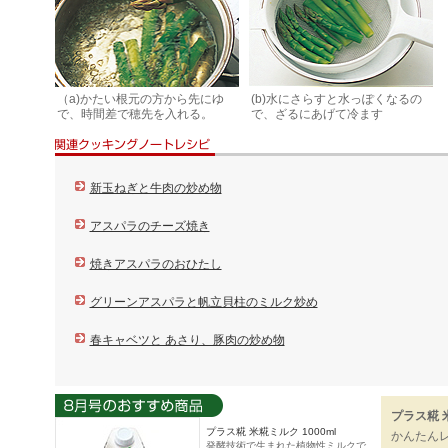
（a)かたい根元の方から先にゆ
(b)水にさらすと水っぽくなるの
で、時間差で穂先を入れる。
で、ざるにあげて冷ます
新玉ねぎと牛肉の炒め物
アスパラのチーズ焼き
焼きアスパラのおひたし
グリーンアスパラと帆立貝柱のミルク炒め
春キャベツと あさり、豚肉の炒め物
プラス糀 
プラス糀 米糀ミルク 1000ml
かんたん
発酵技術で生まれた植物性ミルクで