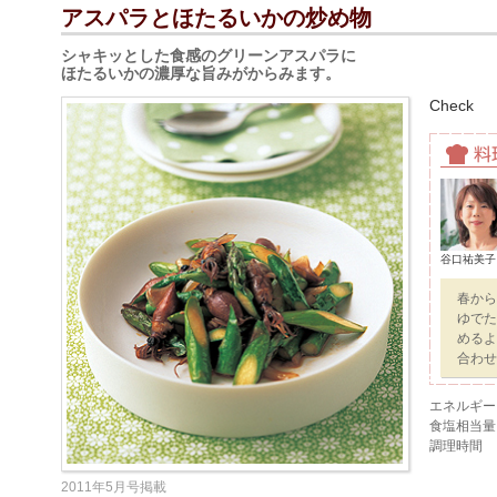
アスパラとほたるいかの炒め物
シャキッとした食感のグリーンアスパラに
ほたるいかの濃厚な旨みがからみます。
Check
谷口祐美子
春から
ゆでた
めるよ
合わせ
エネルギー
食塩相当量
調理時間
2011年5月号掲載