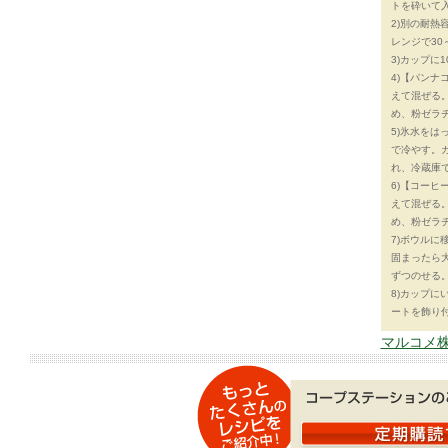
トを砕いて
2)別の耐熱
レンジで30
3)カップに
4)【パン
えて混ぜる。
め、粉ゼラ
5)氷水を
で冷やす。ガ
れ、冷蔵庫
6)【コー
えて混ぜる。
め、粉ゼラ
7)ボウルに
固まったら
ずつのせる
8)カップ
ートを飾り
マルコメ株