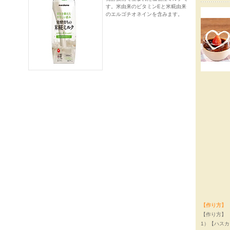
す。米由来のビタミンEと米糀由来
のエルゴチオネインを含みます。
【作り方】
【作り方】
1）【ハス