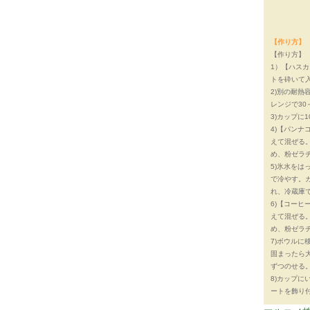
【作り方】
【作り方】
1）【ハス
トを砕いて
2)別の耐熱
レンジで30
3)カップに
4)【パン
えて混ぜる。
め、粉ゼラ
5)氷水を
で冷やす。ガ
れ、冷蔵庫
6)【コー
えて混ぜる。
め、粉ゼラ
7)ボウルに
固まったら
ずつのせる
8)カップ
ートを飾り