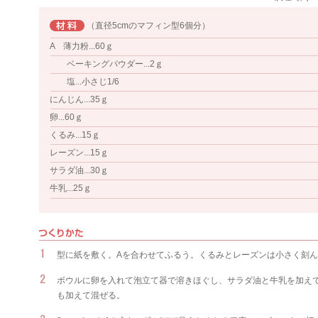
（直径5cmのマフィン型6個分）
A 薄力粉...60ｇ
ベーキングパウダー...2ｇ
塩...小さじ1/6
にんじん...35ｇ
卵...60ｇ
くるみ...15ｇ
レーズン...15ｇ
サラダ油...30ｇ
牛乳...25ｇ
型に紙を敷く。Aを合わせてふるう。くるみとレーズンは小さく刻
ボウルに卵を入れて泡立て器で溶きほぐし、サラダ油と牛乳を加えて
も加えて混ぜる。