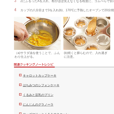
2にふるったAを入れ、粉がほぼ見えなくなる程度に、ゴムべらで切
カップの八分目まで3を入れ(b)、170℃に予熱したオーブンで20分
（a)サラダ油を使うことで、ふん
(b)焼くと膨らむので、入れ過ぎ
わり仕上がる。
に注意。
キャロットカップケーキ
はちみつのシフォンケーキ
くるみと豆乳のプリン
にんじんのグラノーラ