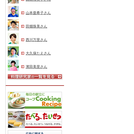
山本亜希子さん
田畑珠美さん
西川万里さん
大久保たえさん
濱田美里さん