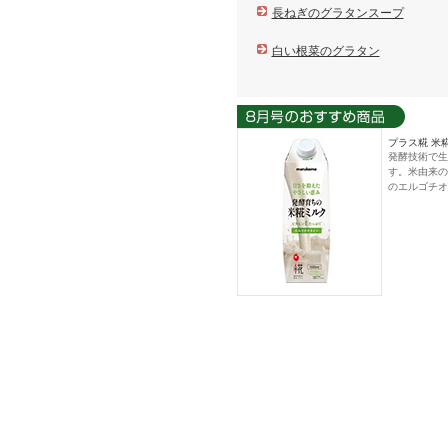
長ねぎのグラタンスープ
白い根菜のグラタン
プラス糀 米糀
発酵技術で生
す。米由来の
のエルゴチオ