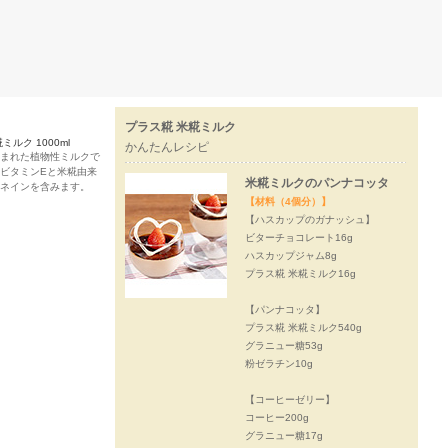
プラス糀 米糀ミルク
ミルク 1000ml
かんたんレシピ
まれた植物性ミルクで
ビタミンEと米糀由来
米糀ミルクのパンナコッタ
ネインを含みます。
【材料（4個分）】
【ハスカップのガナッシュ】
ビターチョコレート16g
ハスカップジャム8g
プラス糀 米糀ミルク16g
【パンナコッタ】
プラス糀 米糀ミルク540g
グラニュー糖53g
粉ゼラチン10g
【コーヒーゼリー】
コーヒー200g
グラニュー糖17g