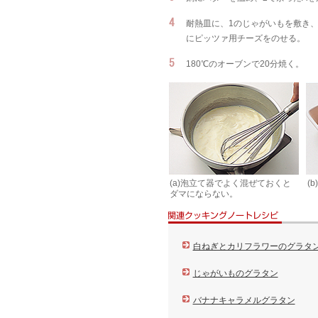
耐熱皿に、1のじゃがいもを敷き
にピッツァ用チーズをのせる。
180℃のオーブンで20分焼く。
(a)泡立て器でよく混ぜておくと
(
ダマにならない。
白ねぎとカリフラワーのグラタ
じゃがいものグラタン
バナナキャラメルグラタン