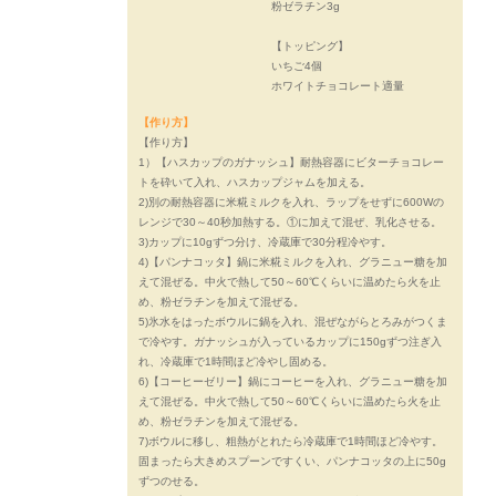
粉ゼラチン3g
【トッピング】
いちご4個
ホワイトチョコレート適量
【作り方】
【作り方】
1）【ハスカップのガナッシュ】耐熱容器にビターチョコレー
トを砕いて入れ、ハスカップジャムを加える。
2)別の耐熱容器に米糀ミルクを入れ、ラップをせずに600Wの
レンジで30～40秒加熱する。①に加えて混ぜ、乳化させる。
3)カップに10gずつ分け、冷蔵庫で30分程冷やす。
4)【パンナコッタ】鍋に米糀ミルクを入れ、グラニュー糖を加
えて混ぜる。中火で熱して50～60℃くらいに温めたら火を止
め、粉ゼラチンを加えて混ぜる。
5)氷水をはったボウルに鍋を入れ、混ぜながらとろみがつくま
で冷やす。ガナッシュが入っているカップに150gずつ注ぎ入
れ、冷蔵庫で1時間ほど冷やし固める。
6)【コーヒーゼリー】鍋にコーヒーを入れ、グラニュー糖を加
えて混ぜる。中火で熱して50～60℃くらいに温めたら火を止
め、粉ゼラチンを加えて混ぜる。
7)ボウルに移し、粗熱がとれたら冷蔵庫で1時間ほど冷やす。
固まったら大きめスプーンですくい、パンナコッタの上に50g
ずつのせる。