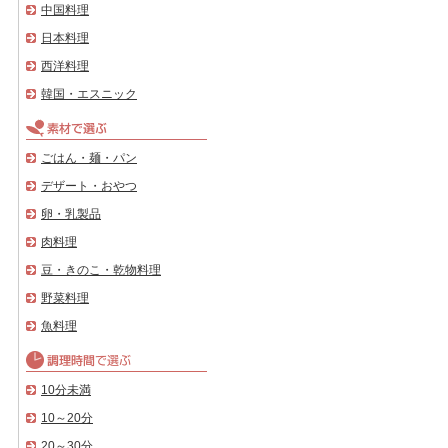
中国料理
日本料理
西洋料理
韓国・エスニック
ごはん・麺・パン
デザート・おやつ
卵・乳製品
肉料理
豆・きのこ・乾物料理
野菜料理
魚料理
10分未満
10～20分
20～30分