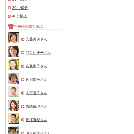
30～40分
40分以上
安藤美保さん
谷口祐美子さん
友兼由子さん
佐川知子さん
志賀直子さん
吉崎麻理さん
堀江真紀さん
田島裕美子さん