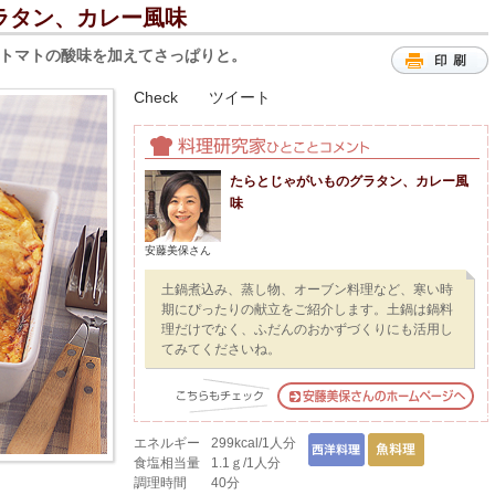
ラタン、カレー風味
トマトの酸味を加えてさっぱりと。
Check
ツイート
たらとじゃがいものグラタン、カレー風
味
安藤美保さん
土鍋煮込み、蒸し物、オーブン料理など、寒い時
期にぴったりの献立をご紹介します。土鍋は鍋料
理だけでなく、ふだんのおかずづくりにも活用し
てみてくださいね。
エネルギー
299kcal/1人分
食塩相当量
1.1ｇ/1人分
調理時間
40分