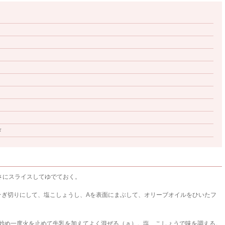
々
さにスライスしてゆでておく。
にそぎ切りにして、塩こしょうし、Aを表面にまぶして、オリーブオイルをひいたフ
を炒め一度火を止めて牛乳を加えてよく混ぜる（ａ）。塩、こしょうで味を調える。