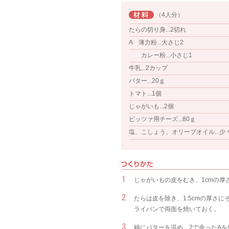
（4人分）
たらの切り身...2切れ
A 薄力粉...大さじ2
カレー粉...小さじ1
牛乳...2カップ
バター...20ｇ
トマト...1個
じゃがいも...2個
ピッツァ用チーズ...80ｇ
塩、こしょう、オリーブオイル...少
じゃがいもの皮をむき、1cmの厚
たらは皮を除き、1.5cmの厚さ
ライパンで両面を焼いておく。
鍋にバターを温め、2で余ったA