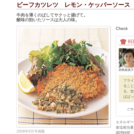
ビーフカツレツ レモン・ケッパーソース
牛肉を薄くのばしてサクッと揚げて。
酸味の効いたソースは大人の味。
Check
田島裕美子
フライ
ること
る、炊
ぱぱっ
エネルギー
食塩相当量
2008年9月号掲載
調理時間