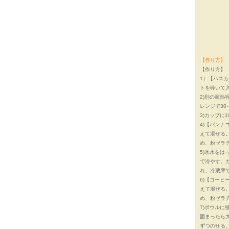
【作り方】
【作り方】
1）【ハス
トを砕いて
2)別の耐熱
レンジで30
3)カップに
4)【パン
えて混ぜる。
め、粉ゼラ
5)氷水を
で冷やす。ガ
れ、冷蔵庫
6)【コー
えて混ぜる。
め、粉ゼラ
7)ボウルに
固まったら
ずつのせる