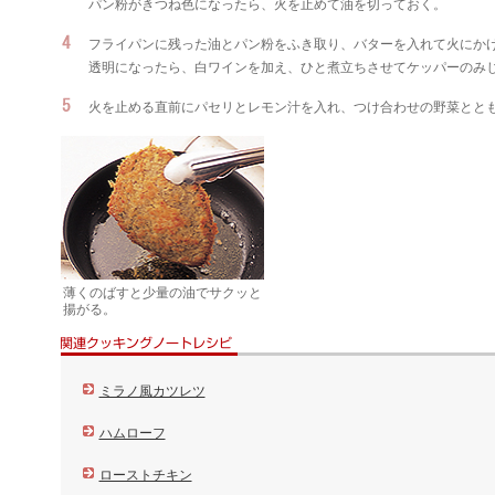
パン粉がきつね色になったら、火を止めて油を切っておく。
フライパンに残った油とパン粉をふき取り、バターを入れて火にか
透明になったら、白ワインを加え、ひと煮立ちさせてケッパーのみ
火を止める直前にパセリとレモン汁を入れ、つけ合わせの野菜とと
薄くのばすと少量の油でサクッと
揚がる。
ミラノ風カツレツ
ハムローフ
ローストチキン