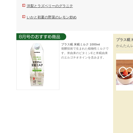
洋梨とラズベリーのグラニテ
いかと初夏の野菜のレモン炒め
プラス糀 
プラス糀 米糀ミルク 1000ml
かんたん
発酵技術で生まれた植物性ミルクで
す。米由来のビタミンEと米糀由来
のエルゴチオネインを含みます。