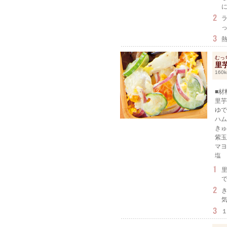
むっ
里
160k
■材
里芋
ゆで
ハム
きゅ
紫玉
マヨ
塩 