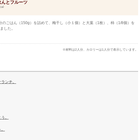
はんとフルーツ
cal
分のごはん（150g）を詰めて、梅干し（小１個）と大葉（1枚）、柿（1/8個）を
ました。
※材料は2人分、カロリーは1人分で表示しています。
ケランチ。
とう。
う。