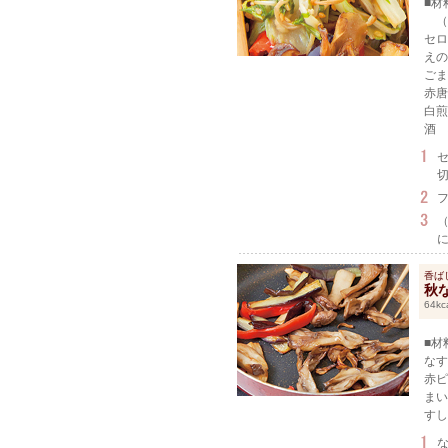
■材
（
セロ
えの
ごま
赤唐
白煎
酒 
香ば
秋
64kc
■材
なす
赤ピ
まい
すし