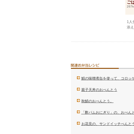
ご
267k
1人
添え
鯖の味噌煮缶を使って、コロッ
親子天丼のおべんとう
秋鯖のおべんとう。
「酢パムおにぎり」の、おべん
お花見の、サンドイッチべんと