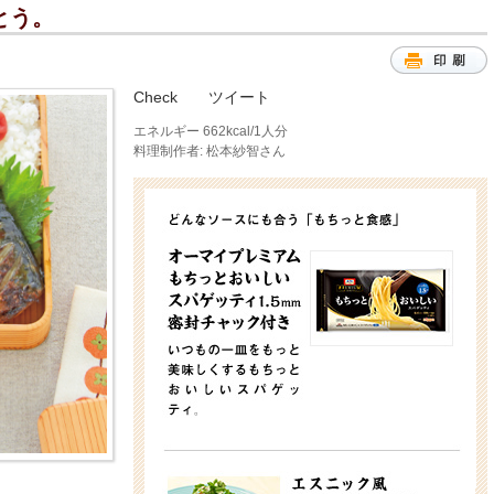
とう。
Check
ツイート
エネルギー 662kcal/1人分
料理制作者: 松本紗智さん