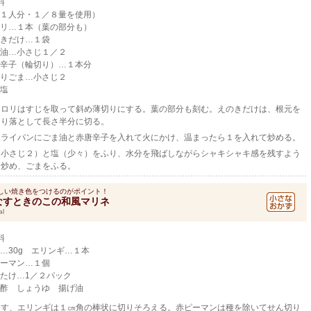
料
１人分・１／８量を使用）
リ…１本（葉の部分も）
きだけ…１袋
油…小さじ１／２
辛子（輪切り）…１本分
りごま…小さじ２
塩
セロリはすじを取って斜め薄切りにする。葉の部分も刻む。えのきだけは、根元を
切り落として長さ半分に切る。
フライパンにごま油と赤唐辛子を入れて火にかけ、温まったら１を入れて炒める。
（小さじ２）と塩（少々）をふり、水分を飛ばしながらシャキシャキ感を残すよう
に炒め、ごまをふる。
しい焼き色をつけるのがポイント！
なすときのこの和風マリネ
al
料
…30g エリンギ…１本
ーマン…１個
たけ…1／２パック
酢 しょうゆ 揚げ油
なす、エリンギは１㎝角の棒状に切りそろえる。赤ピーマンは種を除いてせん切り