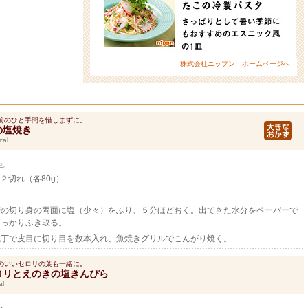
株式会社ニップン ホームページへ
前のひと手間を惜しまずに。
の塩焼き
cal
料
２切れ（各80g）
鯖の切り身の両面に塩（少々）をふり、５分ほどおく。出てきた水分をペーパーで
しっかりふき取る。
包丁で皮目に切り目を数本入れ、魚焼きグリルでこんがり焼く。
のいいセロリの葉も一緒に。
ロリとえのきの塩きんぴら
al