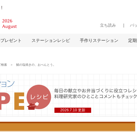
立ち読み
バ
のプレゼント
ステーションレシピ
手作りステーション
定期
検索 ＞ 鯖の塩焼きの、おべんとう。
2026.7.10 更新