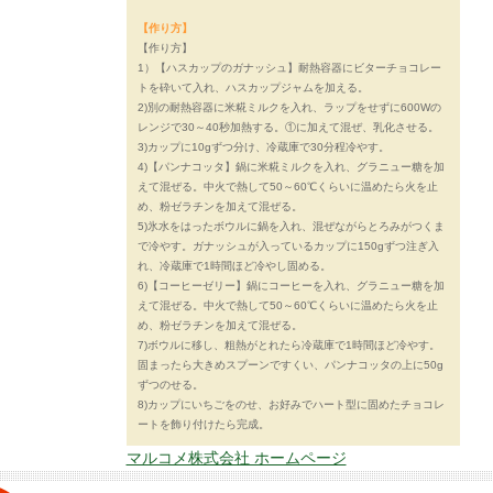
【作り方】
【作り方】
1）【ハスカップのガナッシュ】耐熱容器にビターチョコレー
トを砕いて入れ、ハスカップジャムを加える。
2)別の耐熱容器に米糀ミルクを入れ、ラップをせずに600Wの
レンジで30～40秒加熱する。①に加えて混ぜ、乳化させる。
3)カップに10gずつ分け、冷蔵庫で30分程冷やす。
4)【パンナコッタ】鍋に米糀ミルクを入れ、グラニュー糖を加
えて混ぜる。中火で熱して50～60℃くらいに温めたら火を止
め、粉ゼラチンを加えて混ぜる。
5)氷水をはったボウルに鍋を入れ、混ぜながらとろみがつくま
で冷やす。ガナッシュが入っているカップに150gずつ注ぎ入
れ、冷蔵庫で1時間ほど冷やし固める。
6)【コーヒーゼリー】鍋にコーヒーを入れ、グラニュー糖を加
えて混ぜる。中火で熱して50～60℃くらいに温めたら火を止
め、粉ゼラチンを加えて混ぜる。
7)ボウルに移し、粗熱がとれたら冷蔵庫で1時間ほど冷やす。
固まったら大きめスプーンですくい、パンナコッタの上に50g
ずつのせる。
8)カップにいちごをのせ、お好みでハート型に固めたチョコレ
ートを飾り付けたら完成。
マルコメ株式会社 ホームページ