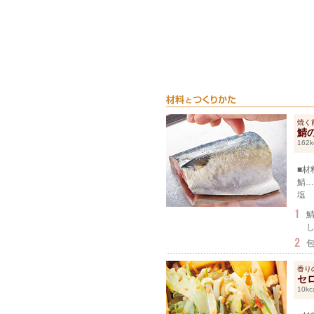
焼く
鯖
162k
■材
鯖…
塩
香り
セ
10kc