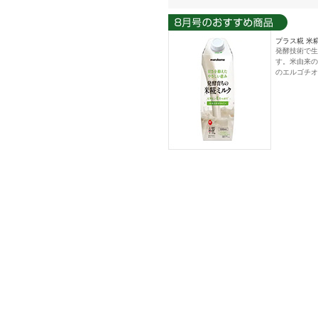
プラス糀 米糀
発酵技術で生
す。米由来の
のエルゴチオ