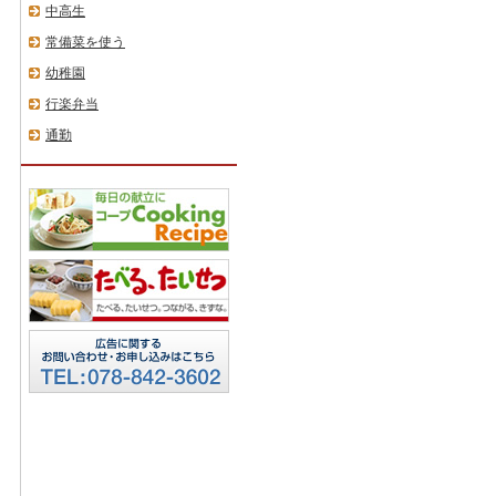
中高生
常備菜を使う
幼稚園
行楽弁当
通勤