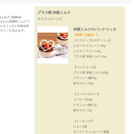
プラス糀 米糀ミルク
ミルク 1000ml
かんたんレシピ
まれた植物性ミルクで
ビタミンEと米糀由来
米糀ミルクのパンナコッタ
ネインを含みます。
【材料（4個分）】
【ハスカップのガナッシュ】
ビターチョコレート16g
ハスカップジャム8g
プラス糀 米糀ミルク16g
【パンナコッタ】
プラス糀 米糀ミルク540g
グラニュー糖53g
粉ゼラチン10g
【コーヒーゼリー】
コーヒー200g
グラニュー糖17g
粉ゼラチン3g
【トッピング】
いちご4個
ホワイトチョコレート適量