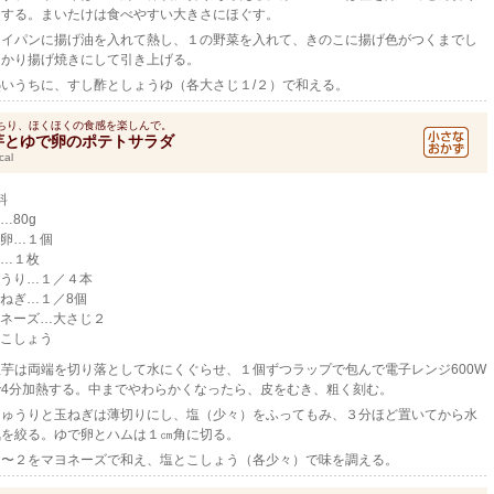
にする。まいたけは食べやすい大きさにほぐす。
ライパンに揚げ油を入れて熱し、１の野菜を入れて、きのこに揚げ色がつくまでし
っかり揚げ焼きにして引き上げる。
熱いうちに、すし酢としょうゆ（各大さじ１/２）で和える。
ちり、ほくほくの食感を楽しんで。
芋とゆで卵のポテトサラダ
cal
料
…80g
卵…１個
…１枚
うり…１／４本
ねぎ…１／8個
ネーズ…大さじ２
こしょう
里芋は両端を切り落として水にくぐらせ、１個ずつラップで包んで電子レンジ600W
で4分加熱する。中までやわらかくなったら、皮をむき、粗く刻む。
きゅうりと玉ねぎは薄切りにし、塩（少々）をふってもみ、３分ほど置いてから水
気を絞る。ゆで卵とハムは１㎝角に切る。
１〜２をマヨネーズで和え、塩とこしょう（各少々）で味を調える。