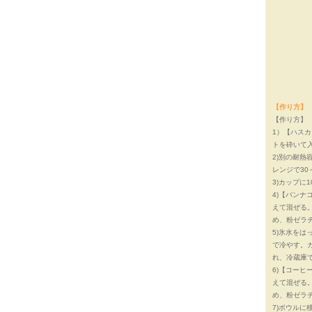
【作り方】
【作り方】
1）【ハス
トを砕いて
2)別の耐熱
レンジで30
3)カップに
4)【パン
えて混ぜる。
め、粉ゼラ
5)氷水を
で冷やす。ガ
れ、冷蔵庫
6)【コー
えて混ぜる。
め、粉ゼラ
7)ボウルに