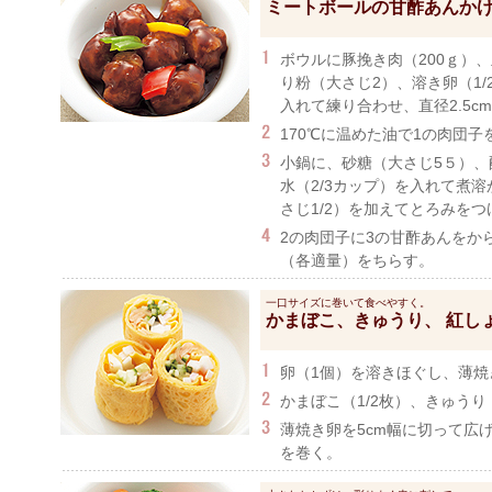
ミートボールの甘酢あんか
ボウルに豚挽き肉（200ｇ）、
り粉（大さじ2）、溶き卵（1
入れて練り合わせ、直径2.5c
170℃に温めた油で1の肉団子
小鍋に、砂糖（大さじ5５）、
水（2/3カップ）を入れて煮
さじ1/2）を加えてとろみをつ
2の肉団子に3の甘酢あんをか
（各適量）をちらす。
一口サイズに巻いて食べやすく。
かまぼこ、きゅうり、 紅し
卵（1個）を溶きほぐし、薄焼
かまぼこ（1/2枚）、きゅうり
薄焼き卵を5cm幅に切って広
を巻く。