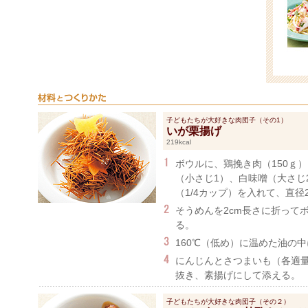
子どもたちが大好きな肉団子（その1）
いが栗揚げ
219kcal
ボウルに、鶏挽き肉（150ｇ）
（小さじ1）、白味噌（大さじ
（1/4カップ）を入れて、直径2
そうめんを2cm長さに折って
る。
160℃（低め）に温めた油の
にんじんとさつまいも（各適
抜き、素揚げにして添える。
子どもたちが大好きな肉団子（その２）