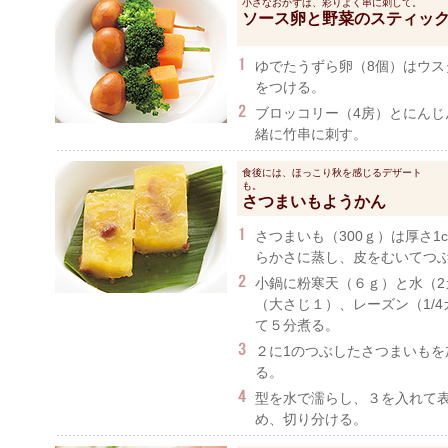
小さなおかずは、彩りよく串に刺して。
ソース卵と野菜のスティッ
ゆでたうずら卵（8個）はウス
をつける。
ブロッコリー（4房）とにんじ
緒に竹串に刺す。
食後には、ほっこり秋を感じるデザート
も。
さつまいもようかん
さつまいも（300ｇ）は厚さ
らかさに蒸し、皮をむいてつ
小鍋に粉寒天（６ｇ）と水（2
（大さじ１）、レーズン（1/4
て５分煮る。
２に1のつぶしたさつまいもを
る。
型を水で濡らし、３を入れて
め、切り分ける。