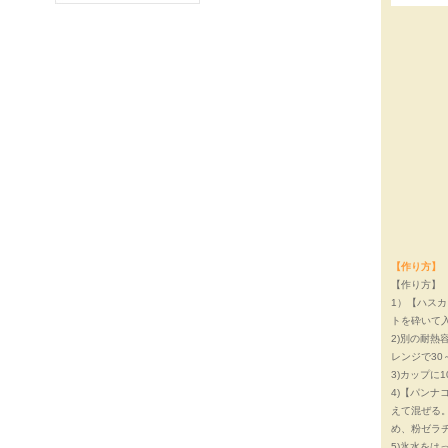
【作り方】
【作り方】
1）【ハス
トを砕いて
2)別の耐熱
レンジで30
3)カップに
4)【パン
えて混ぜる。
め、粉ゼラ
5)氷水を