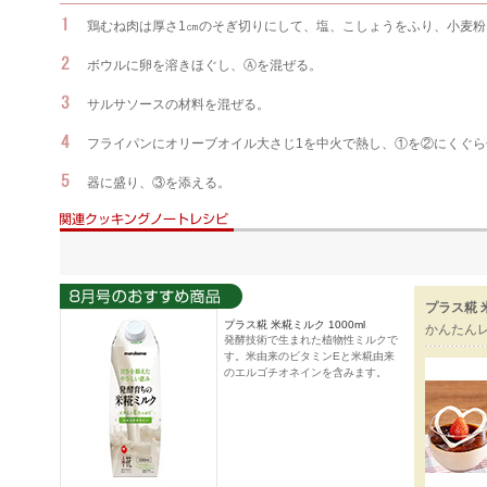
鶏むね肉は厚さ1㎝のそぎ切りにして、塩、こしょうをふり、小麦粉
ボウルに卵を溶きほぐし、Ⓐを混ぜる。
サルサソースの材料を混ぜる。
フライパンにオリーブオイル大さじ1を中火で熱し、①を②にくぐら
器に盛り、③を添える。
プラス糀 
プラス糀 米糀ミルク 1000ml
かんたん
発酵技術で生まれた植物性ミルクで
す。米由来のビタミンEと米糀由来
のエルゴチオネインを含みます。