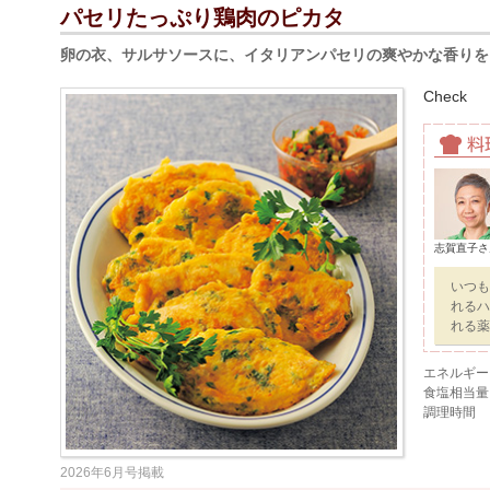
パセリたっぷり鶏肉のピカタ
卵の衣、サルサソースに、イタリアンパセリの爽やかな香りを
Check
志賀直子さ
いつも
れるハ
れる薬
エネルギー
食塩相当量
調理時間
2026年6月号掲載