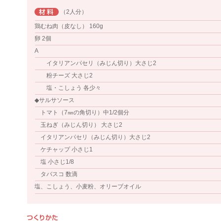
（2人分）
鶏むね肉（皮なし） 160g
卵 2個
A
イタリアンパセリ（みじん切り）大さじ2
粉チーズ 大さじ2
塩・こしょう 各少々
◆サルサソース
トマト（7㎜の角切り）中1/2個分
玉ねぎ（みじん切り） 大さじ2
イタリアンパセリ（みじん切り）大さじ2
ケチャップ 小さじ1
塩 小さじ1/8
タバスコ 数滴
塩、こしょう、小麦粉、オリーブオイル