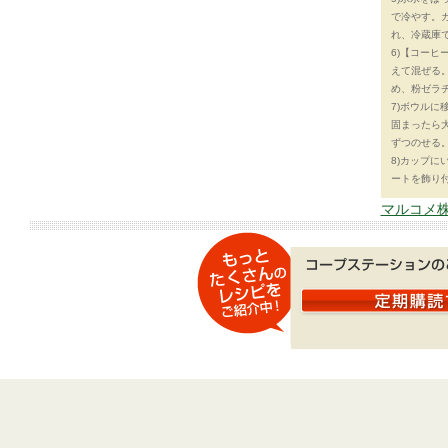
で冷やす。ガ
れ、冷蔵庫
6)【コー
えて混ぜる。
め、粉ゼラ
7)ボウルに
固まったら
ずつのせる
8)カップ
ートを飾り
マルコメ株