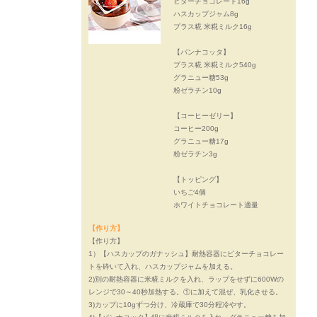
ビターチョコレート16g
ハスカップジャム8g
プラス糀 米糀ミルク16g
【パンナコッタ】
プラス糀 米糀ミルク540g
グラニュー糖53g
粉ゼラチン10g
【コーヒーゼリー】
コーヒー200g
グラニュー糖17g
粉ゼラチン3g
【トッピング】
いちご4個
ホワイトチョコレート適量
【作り方】
【作り方】
1）【ハスカップのガナッシュ】耐熱容器にビターチョコレー
トを砕いて入れ、ハスカップジャムを加える。
2)別の耐熱容器に米糀ミルクを入れ、ラップをせずに600Wの
レンジで30～40秒加熱する。①に加えて混ぜ、乳化させる。
3)カップに10gずつ分け、冷蔵庫で30分程冷やす。