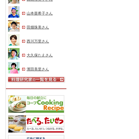
山本亜希子さん
田畑珠美さん
西川万里さん
大久保たえさん
濱田美里さん