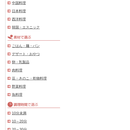
中国料理
日本料理
西洋料理
韓国・エスニック
ごはん・麺・パン
デザート・おやつ
卵・乳製品
肉料理
豆・きのこ・乾物料理
野菜料理
魚料理
10分未満
10～20分
20～30分