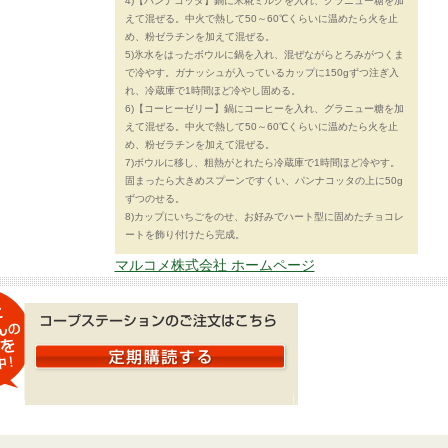
4)【パンナコッタ】鍋に米糀ミルクを入れ、グラニュー糖を加
えて混ぜる。中火で熱して50～60℃くらいに温めたら火を止
め、粉ゼラチンを加えて混ぜる。
5)氷水をはったボウルに鍋を入れ、混ぜながらとろみがつくま
で冷やす。ガナッシュが入っているカップに150gずつ注ぎ入
れ、冷蔵庫で1時間ほど冷やし固める。
6)【コーヒーゼリー】鍋にコーヒーを入れ、グラニュー糖を加
えて混ぜる。中火で熱して50～60℃くらいに温めたら火を止
め、粉ゼラチンを加えて混ぜる。
7)ボウルに移し、粗熱がとれたら冷蔵庫で1時間ほど冷やす。
固まったら大きめスプーンですくい、パンナコッタの上に50g
ずつのせる。
8)カップにいちごをのせ、お好みでハート型に固めたチョコレ
ートを飾り付けたら完成。
マルコメ株式会社 ホームページ