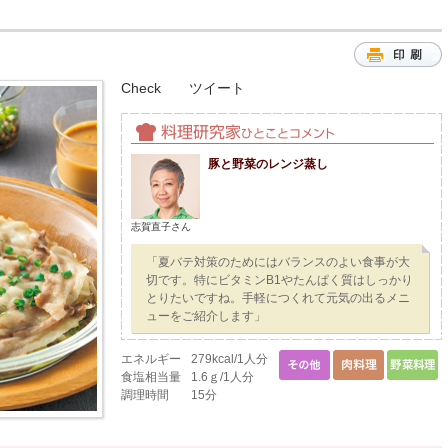
Check
ツイート
豚と野菜のレンジ蒸し
志賀直子さん
「夏バテ対策のためにはバランスのよい食事が大
切です。特にビタミンB1やたんぱく質はしっかり
とりたいですね。手軽につくれて元気の出るメニ
ューをご紹介します」
エネルギー
279kcal/1人分
食塩相当量
1.6ｇ/1人分
調理時間
15分