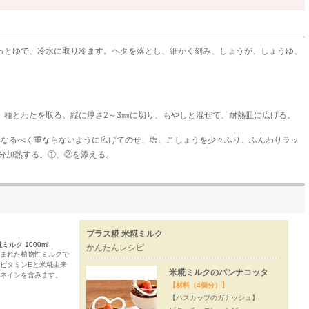
っとゆで、冷水に取り冷ます。ヘタを落とし、細かく刻み、しょうが、しょうゆ、
、種とわたを取る。縦に厚さ2～3㎜に切り、もやしと混ぜて、耐熱皿に広げる。
になるべく重ならないように広げてのせ、塩、こしょうを少々ふり、ふんわりラッ
6分加熱する。①、②を添える。
プラス糀 米糀ミルク
ミルク 1000ml
かんたんレシピ
まれた植物性ミルクで
ビタミンEと米糀由来
米糀ミルクのパンナコッタ
ネインを含みます。
【材料（4個分）】
【ハスカップのガナッシュ】