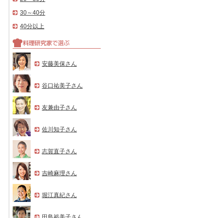
30～40分
40分以上
安藤美保さん
谷口祐美子さん
友兼由子さん
佐川知子さん
志賀直子さん
吉崎麻理さん
堀江真紀さん
田島裕美子さん